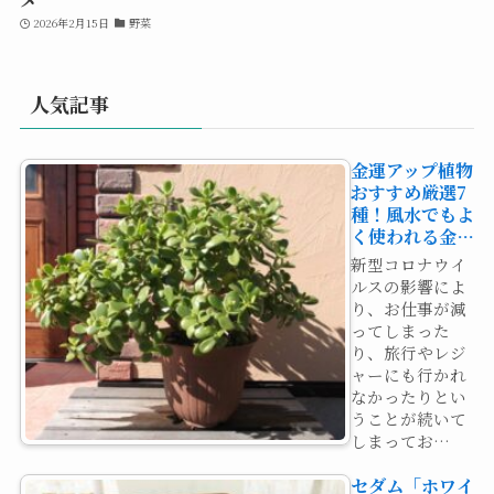
2026年2月15日
野菜
人気記事
金運アップ植物
おすすめ厳選7
種！風水でもよ
く使われる金…
新型コロナウイ
ルスの影響によ
り、お仕事が減
ってしまった
り、旅行やレジ
ャーにも行かれ
なかったりとい
うことが続いて
しまってお…
セダム「ホワイ