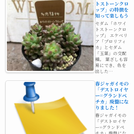
トストーンクロ
ップ」の特徴を
知って楽しもう
セダム「ホワイ
トストーンクロ
ップ」 エケベリ
ア「プロリフィ
カ」とセダム
「玉葉」の交配
種。 葉ざしも容
易にでき、色を
出した…
春ジャガイモの
「デストロイヤ
ー=グランドペ
チカ」廃盤にな
りました！
春ジャガイモの
「デストロイヤ
ー=グランドペ
チカ」廃盤にな