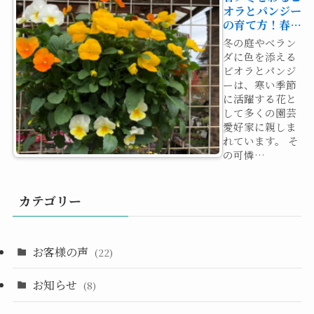
オラとパンジー
の育て方！春…
冬の庭やベラン
ダに色を添える
ビオラとパンジ
ーは、寒い季節
に活躍する花と
して多くの園芸
愛好家に親しま
れています。 そ
の可憐…
カテゴリー
お客様の声
(22)
お知らせ
(8)