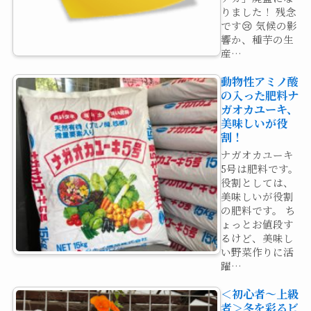
りました！ 残念
です😢 気候の影
響か、種芋の生
産…
動物性アミノ酸
の入った肥料ナ
ガオカユーキ、
美味しいが役
割！
ナガオカユーキ
5号は肥料です。
役割としては、
美味しいが役割
の肥料です。 ち
ょっとお値段す
るけど、美味し
い野菜作りに活
躍…
＜初心者～上級
者＞冬を彩るビ